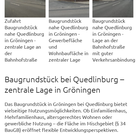
Zufahrt
Baugrundstück
Baugrundstück
Baugrundstück
nahe Quedlinburg
nahe Quedlinburg
nahe Quedlinburg
in Gröningen -
in Gröningen -
in Gröningen -
Gewerbefläche
Lage an der
zentrale Lage an
und
Bahnhofstraße
der
Wohnbaufläche in
mit guter
Bahnhofstraße
zentraler Lage
Verkehrsanbindung
Baugrundstück bei Quedlinburg –
zentrale Lage in Gröningen
Das Baugrundstück in Gröningen bei Quedlinburg bietet
vielseitige Nutzungsmöglichkeiten. Ob Einfamilienhaus,
Mehrfamilienhaus, altersgerechtes Wohnen oder
gewerbliche Nutzung – die Fläche im Mischgebiet (§ 34
BauGB) eröffnet flexible Entwicklungsperspektiven.