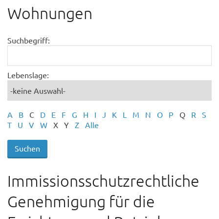
Wohnungen
Suchbegriff:
Lebenslage:
A
B
C
D
E
F
G
H
I
J
K
L
M
N
O
P
Q
R
S
T
U
V
W
X
Y
Z
Alle
Immissionsschutzrechtliche
Genehmigung für die