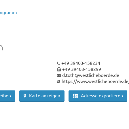
nigramm
h
+49 39403-158234
+49 39403-158299
d.toth@westlicheboerde.de
https://www.westlicheboerde.de
reiben
Karte anzeigen
Adresse exportieren