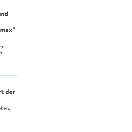
und
rmax“
en
en,
t der
eben,