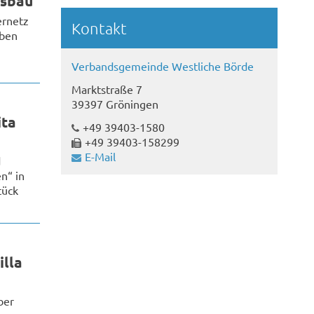
usbau
ernetz
Kontakt
aben
Verbandsgemeinde Westliche Börde
Marktstraße 7
39397 Gröningen
ita
+49 39403-1580
+49 39403-158299
E-Mail
d
n“ in
tück
illa
ber