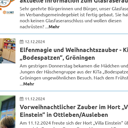
aktuelle Information zum Glasfasera
Sehr geehrte Bürgerinnen und Bürger, unser Glasfas
im Verbandsgemeindegebiet ist fertig gebaut. Sie h
noch keinen Glasfaseranschluss und wollen diesen
nachrüsten? ...
Mehr
12.12.2024
Elfenmagie und Weihnachtszauber - K
„Bodespatzen“, Gröningen
Am gestrigen Donnerstag bekamen die Mädchen un
Jungen der Häschengruppe aus der KiTa „Bodespatze
Gröningen ungewöhnlichen Besuch. Nach dem Frühs
...
Mehr
11.12.2024
Vorweihnachtlicher Zauber im Hort „V
Einstein“ in Ottleben/Ausleben
Am 11.12.2024 freute sich der Hort „Villa Einstein“ ü