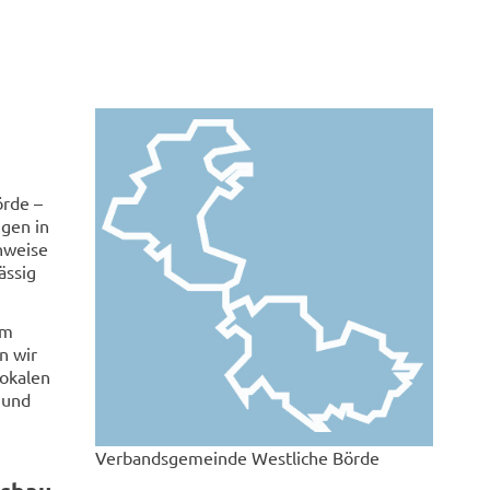
örde –
gen in
nweise
ässig
em
n wir
lokalen
 und
Verbandsgemeinde Westliche Börde