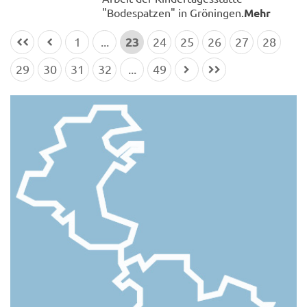
"Bodespatzen" in Gröningen.
Mehr
23
1
...
24
25
26
27
28
29
30
31
32
...
49