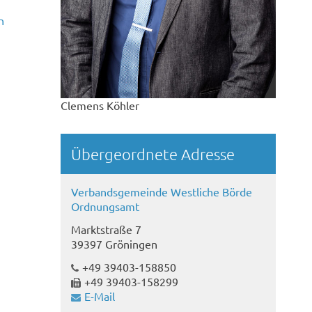
n
Clemens Köhler
Übergeordnete Adresse
Verbandsgemeinde Westliche Börde
Ordnungsamt
Marktstraße 7
39397 Gröningen
+49 39403-158850
+49 39403-158299
E-Mail