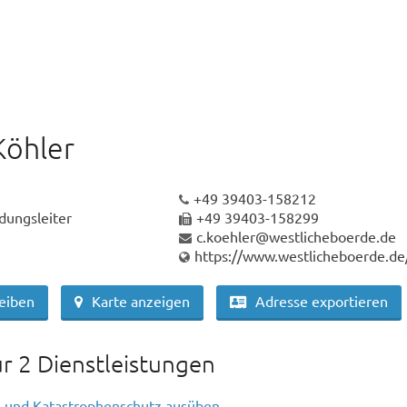
Köhler
+49 39403-158212
dungsleiter
+49 39403-158299
c.koehler@westlicheboerde.de
https://www.westlicheboerde.de
reiben
Karte anzeigen
Adresse exportieren
ür 2 Dienstleistungen
 und Katastrophenschutz ausüben