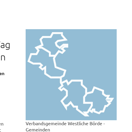
Tag
en
en
Verbandsgemeinde Westliche Börde -
en
Gemeinden
t