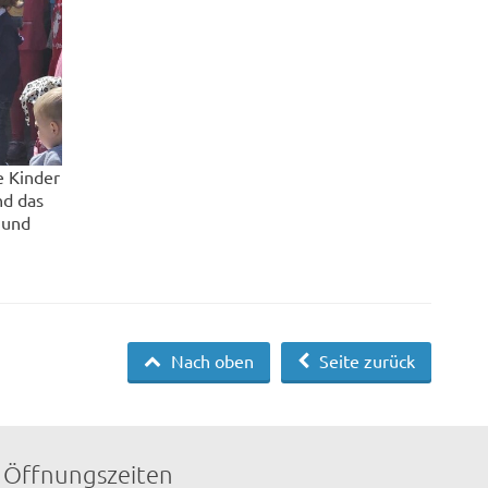
e Kinder
nd das
 und
Nach oben
Seite zurück
Öffnungszeiten