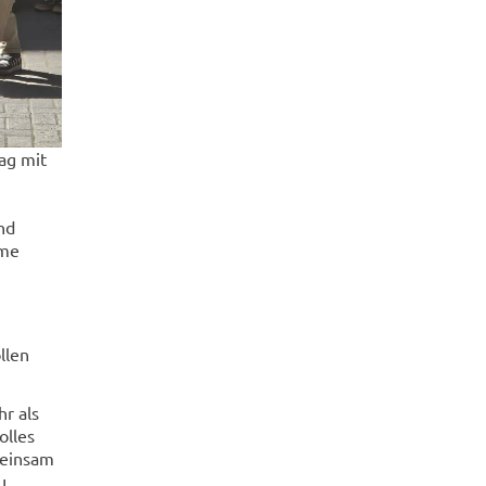
ag mit
nd
ame
llen
r als
olles
meinsam
u