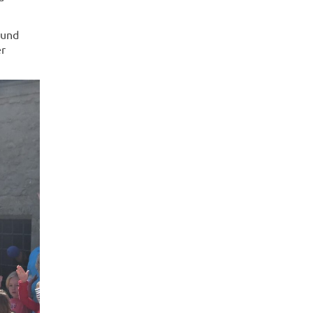
 und
er