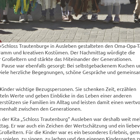
 »Schloss Trautenburg« in Ausleben gestalteten den Oma-Opa-T
amm und kreativen Kostümen. Der Nachmittag würdigte die
 Großeltern und stärkte das Miteinander der Generationen.
e Pause war ebenfalls gesorgt: Bei selbstgebackenem Kuchen u
viele herzliche Begegnungen, schöne Gespräche und gemeins
 Kinder wichtige Bezugspersonen. Sie schenken Zeit, erzählen
teln Werte und geben Einblicke in das Leben einer anderen
erstützen sie Familien im Alltag und leisten damit einen wertvo
menhalt zwischen den Generationen.
der Kita „Schloss Trautenburg“ Ausleben war deshalb weit meh
tag. Er war auch ein Zeichen der Wertschätzung und ein liebev
roßeltern. Für die Kinder war es ein besonderes Erlebnis, ge
spielen, zu singen, zu lachen und den eigenen Kindergarten z