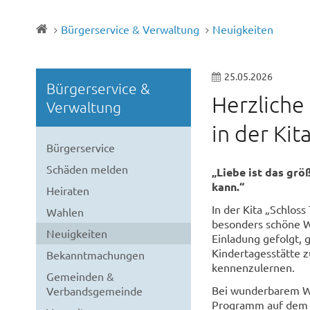
Bürgerservice & Verwaltung
Neuigkeiten
25.05.2026
Bürgerservice &
Herzlich
Verwaltung
in der Ki
Bürgerservice
Schäden melden
„Liebe ist das grö
kann.“
Heiraten
In der Kita „Schlos
Wahlen
besonders schöne W
Neuigkeiten
Einladung gefolgt, 
Kindertagesstätte z
Bekanntmachungen
kennenzulernen.
Gemeinden &
Bei wunderbarem We
Verbandsgemeinde
Programm auf dem A