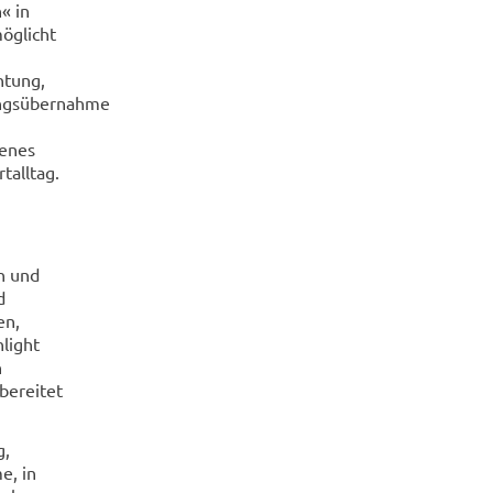
n« in
öglicht
htung,
ngsübernahme
enes
talltag.
n und
d
en,
light
n
bereitet
g,
e, in