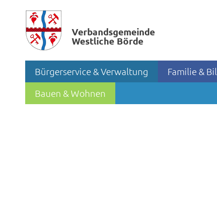
Verbands­gemeinde
Westliche Börde
Bürgerservice & Verwaltung
Familie & B
Bauen & Wohnen