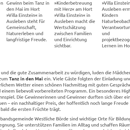
en
Gewinn beim Tanz in
»Kinderbetreuung
»Villa Einstei
den Mai im Hort
mit Herz« am Hort
Ausleben erm
»Villa Einstein« in
»Villa Einstein« in
Kindern
Ausleben steht für
Ausleben macht die
Naturbeobac
Gemeinschaft,
Wertschätzung
Verantwortu
Naturerleben und
zwischen Familien
und
langfristige Freude.
und Einrichtung
projektbezog
sichtbar.
Lernen im Hor
und die gute Zusammenarbeit zu würdigen, luden die Mädche
 zum
Tanz in den Mai
ein. Viele Gäste folgten der Einladung un
rrlichem Wetter einen schönen Nachmittag mit guten Gespräch
 einem liebevoll vorbereiteten Programm. Ein besonderes High
nnspiel. Die Gewinnerinnen und Gewinner durften sich über ei
n – ein nachhaltiger Preis, der hoffentlich noch lange Freude 
 bald die ersten Früchte trägt.
rbandsgemeinde Westliche Börde sind wichtige Orte für Bildun
gnung. Sie unterstützen Familien im Alltag und schaffen Räum