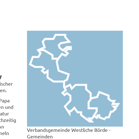
f
ischer
en.
 Papa
gen und
atur
hzeitig
An
Verbandsgemeinde Westliche Börde -
meln
Gemeinden