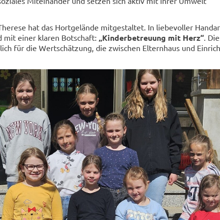
oziales Miteinander und setzen sich aktiv mit ihrer Umwelt
herese hat das Hortgelände mitgestaltet. In liebevoller Handar
ld mit einer klaren Botschaft:
„Kinderbetreuung mit Herz“
. Di
dlich für die Wertschätzung, die zwischen Elternhaus und Einric