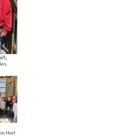
aft,
den.
im Hort