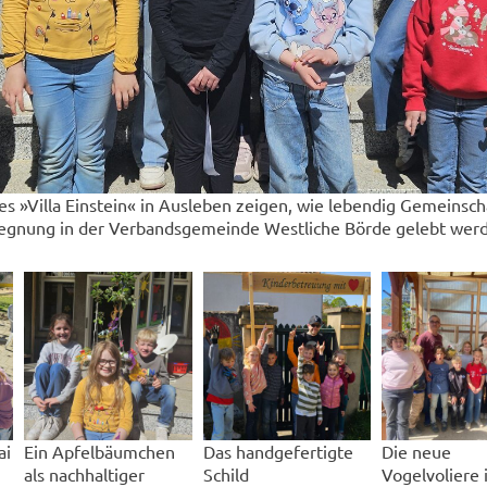
es »Villa Einstein« in Ausleben zeigen, wie lebendig Gemeinsch
gnung in der Verbandsgemeinde Westliche Börde gelebt wer
ai
Ein Apfelbäumchen
Das handgefertigte
Die neue
als nachhaltiger
Schild
Vogelvoliere 