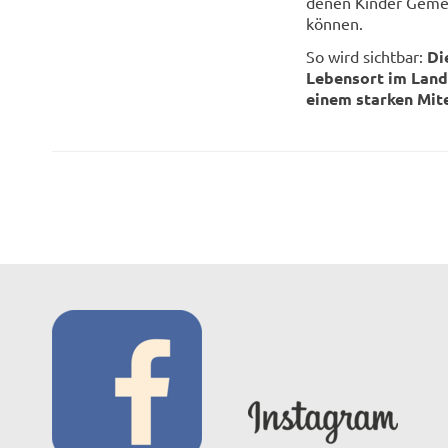
denen Kinder Gemei
können.
So wird sichtbar:
Di
Lebensort im Land
einem starken Mit