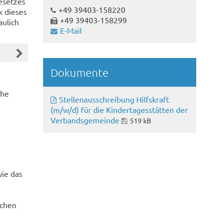
esetzes
+49 39403-158220
k dieses
+49 39403-158299
aulich
E-Mail
Dokumente
che
Stellenausschreibung Hilfskraft
(m/w/d) für die Kindertagesstätten der
Verbandsgemeinde
519 kB
ie das
ichen