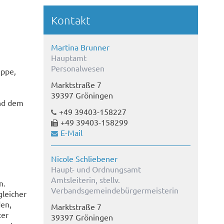
Kontakt
Martina Brunner
Hauptamt
Personalwesen
ippe,
Marktstraße 7
39397 Gröningen
und dem
+49 39403-158227
+49 39403-158299
E-Mail
Nicole Schliebener
Haupt- und Ordnungsamt
Amtsleiterin, stellv.
n.
Verbandsgemeindebürgermeisterin
gleicher
den,
Marktstraße 7
ter
39397 Gröningen