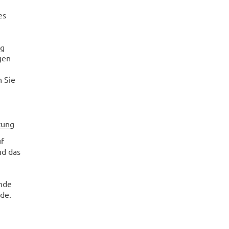
es
ng
gen
 Sie
tung
uf
nd das
inde
de.