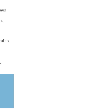
 aus
n,
rufen
e