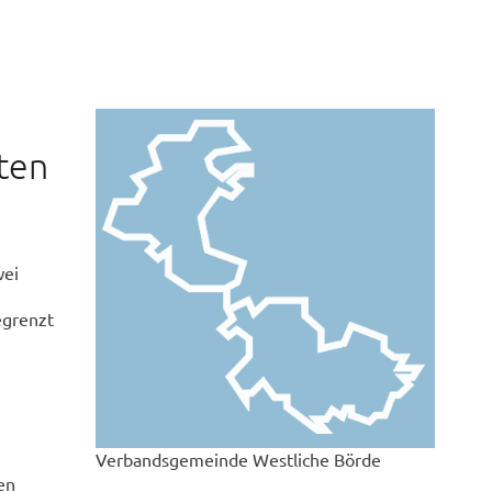
tten
wei
egrenzt
Verbandsgemeinde Westliche Börde
en