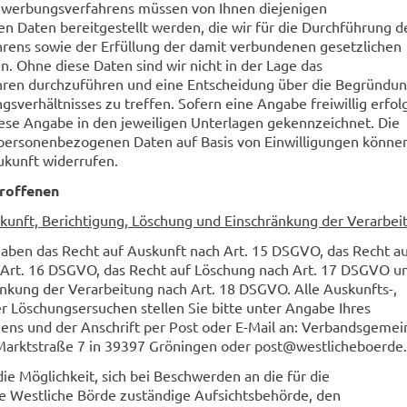
werbungsverfahrens müssen von Ihnen diejenigen
 Daten bereitgestellt werden, die wir für die Durchführung d
ens sowie der Erfüllung der damit verbundenen gesetzlichen
n. Ohne diese Daten sind wir nicht in der Lage das
ren durchzuführen und eine Entscheidung über die Begründu
gsverhältnisses zu treffen. Sofern eine Angabe freiwillig erfol
iese Angabe in den jeweiligen Unterlagen gekennzeichnet. Die
personenbezogenen Daten auf Basis von Einwilligungen können
Zukunft widerrufen.
troffenen
skunft, Berichtigung, Löschung und Einschränkung der Verarbei
haben das Recht auf Auskunft nach Art. 15 DSGVO, das Recht a
 Art. 16 DSGVO, das Recht auf Löschung nach Art. 17 DSGVO u
änkung der Verarbeitung nach Art. 18 DSGVO. Alle Auskunfts-,
r Löschungsersuchen stellen Sie bitte unter Angabe Ihres
ens und der Anschrift per Post oder E-Mail an: Verbandsgeme
Marktstraße 7 in 39397 Gröningen oder post@westlicheboerde.
e Möglichkeit, sich bei Beschwerden an die für die
 Westliche Börde zuständige Aufsichtsbehörde, den