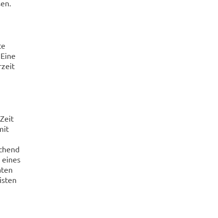
sen.
te
 Eine
rzeit
Zeit
mit
echend
 eines
aten
isten