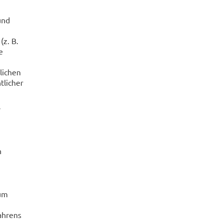
und
(z. B.
e
lichen
tlicher
r
n
zum
ahrens