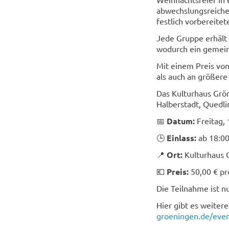
abwechslungsreiche
festlich vorbereitet
Jede Gruppe erhält 
wodurch ein gemein
Mit einem Preis von
als auch an größere
Das Kulturhaus Grön
Halberstadt, Quedl
📅
Datum:
Freitag,
🕒
Einlass:
ab 18:00
📍
Ort:
Kulturhaus 
💶
Preis:
50,00 € pr
Die Teilnahme ist n
Hier gibt es weiter
groeningen.de/even