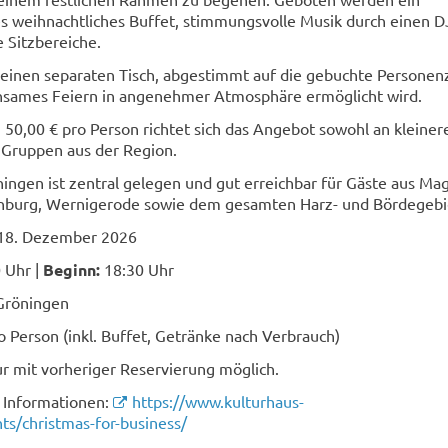
s weihnachtliches Buffet, stimmungsvolle Musik durch einen D
e Sitzbereiche.
einen separaten Tisch, abgestimmt auf die gebuchte Personenz
sames Feiern in angenehmer Atmosphäre ermöglicht wird.
 50,00 € pro Person richtet sich das Angebot sowohl an kleine
 Gruppen aus der Region.
ingen ist zentral gelegen und gut erreichbar für Gäste aus Ma
inburg, Wernigerode sowie dem gesamten Harz- und Bördegebi
 18. Dezember 2026
 Uhr |
Beginn:
18:30 Uhr
Gröningen
o Person (inkl. Buffet, Getränke nach Verbrauch)
ur mit vorheriger Reservierung möglich.
e Informationen:
https://www.kulturhaus-
ts/christmas-for-business/