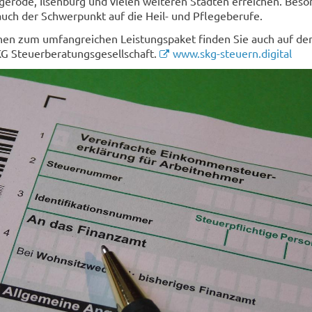
erode, Ilsenburg und vielen weiteren Städten erreichen. Beso
uch der Schwerpunkt auf die Heil- und Pflegeberufe.
nen zum umfangreichen Leistungspaket finden Sie auch auf de
KG Steuerberatungsgesellschaft.
www.skg-steuern.digital