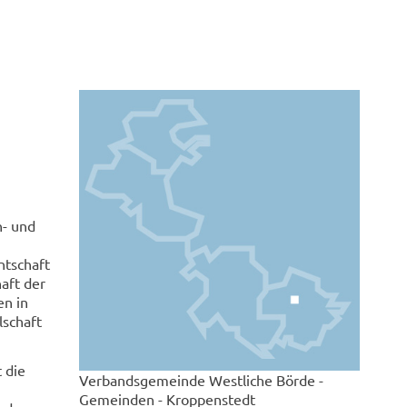
n- und
ntschaft
aft der
en in
lschaft
 die
Verbandsgemeinde Westliche Börde -
Gemeinden - Kroppenstedt