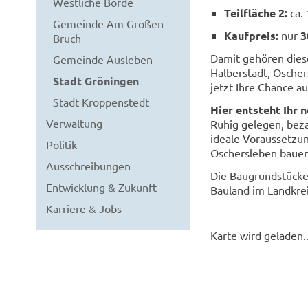
Westliche Börde
Teilfläche 2:
ca.
Gemeinde Am Großen
Kaufpreis:
nur
3
Bruch
Damit gehören dies
Gemeinde Ausleben
Halberstadt, Oscher
Stadt Gröningen
jetzt Ihre Chance a
Stadt Kroppenstedt
Hier entsteht Ihr 
Verwaltung
Ruhig gelegen, beza
ideale Voraussetzu
Politik
Oschersleben baue
Ausschreibungen
Die Baugrundstücke 
Entwicklung & Zukunft
Bauland im Landkrei
Karriere & Jobs
Karte wird geladen..