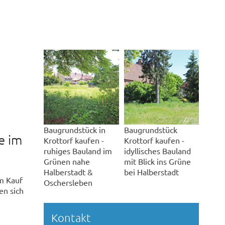
Baugrundstück in
Baugrundstück
e im
Krottorf kaufen -
Krottorf kaufen -
ruhiges Bauland im
idyllisches Bauland
Grünen nahe
mit Blick ins Grüne
Halberstadt &
bei Halberstadt
um Kauf
Oschersleben
en sich
Kontakt