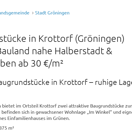
andsgemeinde
Stadt Gröningen
tücke in Krottorf (Gröningen)
Bauland nahe Halberstadt &
ben ab 30 €/m²
augrundstücke in Krottorf – ruhige Lag
 bietet im Ortsteil Krottorf zwei attraktive Baugrundstücke z
e befinden sich in gewachsener Wohnlage „Im Winkel“ und eign
ines Einfamilienhauses im Grünen.
 875 m²