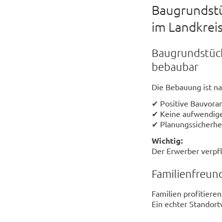
Baugrundstü
im Landkrei
Baugrundstück
bebaubar
Die Bebauung ist n
✔ Positive Bauvoran
✔ Keine aufwendige
✔ Planungssicherhe
Wichtig:
Der Erwerber verpfl
Familienfreund
Familien profitiere
Ein echter Standort