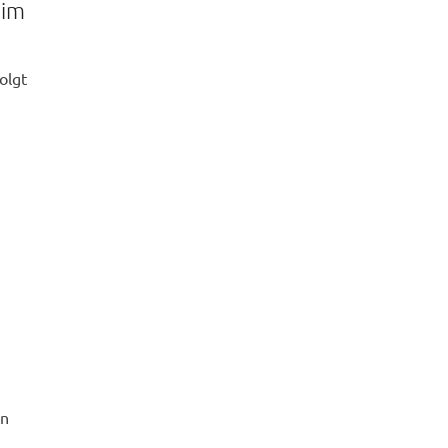
 im
olgt
in