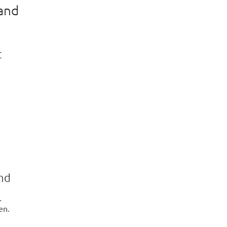
land
t
ind
.
en.