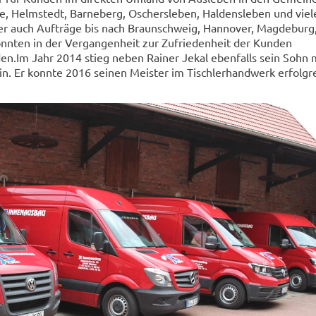
e, Helmstedt, Barneberg, Oschersleben, Haldensleben und viel
r auch Aufträge bis nach Braunschweig, Hannover, Magdeburg, 
onnten in der Vergangenheit zur Zufriedenheit der Kunden
n.Im Jahr 2014 stieg neben Rainer Jekal ebenfalls sein Sohn m
n. Er konnte 2016 seinen Meister im Tischlerhandwerk erfolgr