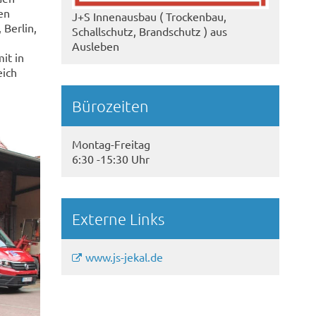
en
J+S Innenausbau ( Trockenbau,
Berlin,
Schallschutz, Brandschutz ) aus
Ausleben
it in
eich
Bürozeiten
Montag-Freitag
6:30 -15:30 Uhr
Externe Links
www.js-jekal.de