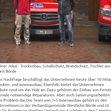
ner Jekal - Trockenbau, Schallschutz, Brandschutz, Tischler aus
eis Börde
n Nachfrage beschäftigt das Unternehmen heute über 10 Mita
rocken- und Innenausbau. Ebenfalls bietet das Unternehmen
ote rund um das Holz an. Dazu gehören der Einbau von Fenst
sowie notwendige Reparaturen. Aber auch Sanierungsarbeiten
ein Problem dar.Das Team von J+S Innenausbau gehört zu den
nternehmen in der Verbandsgemeinde Westliche Börde und ist
ner für Kunden im direkten Umland von Ausleben in den Gemein