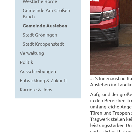
Westliche Börde
Gemeinde Am Großen
Bruch
Gemeinde Ausleben
Stadt Gröningen
Stadt Kroppenstedt
Verwaltung
Politik
Ausschreibungen
J+S Innenausbau Rai
Entwicklung & Zukunft
Ausleben im Landkr
Karriere & Jobs
Aufgrund der große
in den Bereichen T
umfangreiche Angeb
Türen und Treppen 
Tragwerk stellen k
leistungsstarken U
verlässlicher Part