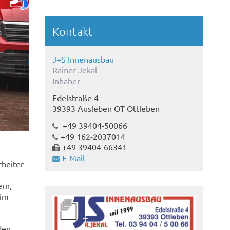
Kontakt
J+S Innenausbau
Rainer Jekal
Inhaber
Edelstraße 4
39393 Ausleben OT Ottleben
+49 39404-50066
+49 162-2037014
+49 39404-66341
E-Mail
rbeiter
ern,
 im
den