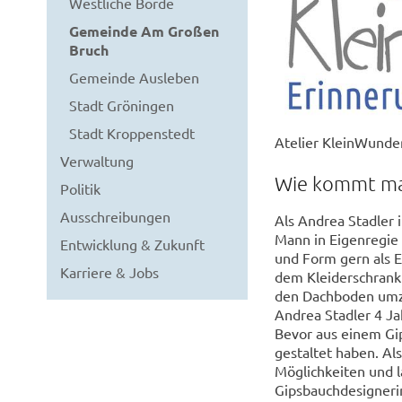
Westliche Börde
Gemeinde Am Großen
Bruch
Gemeinde Ausleben
Stadt Gröningen
Stadt Kroppenstedt
Atelier KleinWunde
Verwaltung
Wie kommt man 
Politik
Ausschreibungen
Als Andrea Stadler 
Mann in Eigenregie 
Entwicklung & Zukunft
und Form gern als E
Karriere & Jobs
dem Kleiderschrank 
den Dachboden umzog
Andrea Stadler 4 Ja
Bevor aus einem Gip
gestaltet haben. Al
Möglichkeiten und l
Gipsbauchdesignerin