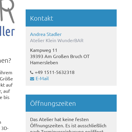
Kontakt
Andrea Stadler
Atelier Klein WunderBAR
Kampweg 11
39393 Am Großen Bruch OT
nen?
Hamersleben
+49 1511-5632318
 ihrem
E-Mail
n Größe
kt auf
, auf
e bis
Öffnungszeiten
Das Atelier hat keine festen
n
Öffnungszeiten. Es ist ausschließlich
 3D-
nach Terminvereinbarung geöffnet.