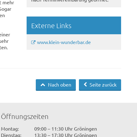
t mehr
 Sogar
ten
Externe Links
einer
sehr
www.klein-wunderbar.de
ten.
Nach oben
Seite zurück
Öffnungszeiten
Montag:
09:00 – 11:30 Uhr Gröningen
Dienstag:
13:30 – 17:30 Uhr Gröningen