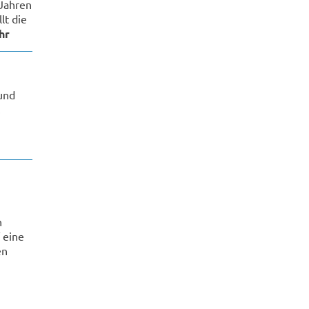
 Jahren
lt die
hr
und
.
n
 eine
en