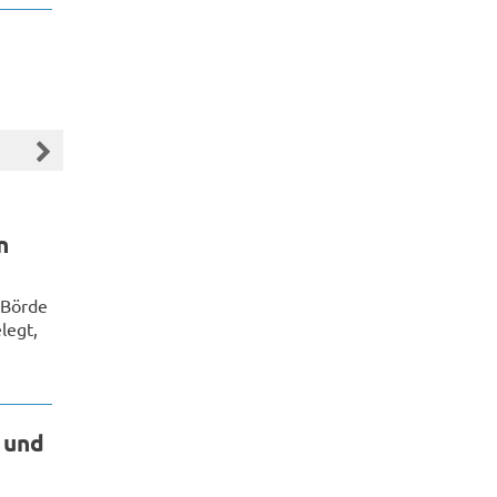
n
 Börde
legt,
 und