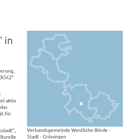
 in
derung.
(KSG)“
t
l aktiv
 das
t für
Verbandsgemeinde Westliche Börde -
stadt“,
Stadt - Gröningen
lturelle