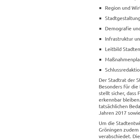
Region und Wir
Stadtgestaltu
Demografie un
Infrastruktur u
Leitbild Stadte
Maßnahmenpla
Schlussredakti
Der Stadtrat der S
Besonders für die 
stellt sicher, das
erkennbar bleiben
tatsächlichen Bed
Jahren 2017 sowie
Um die Stadtentwic
Gröningen zudem e
verabschiedet. Di