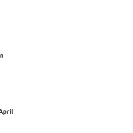
en
April