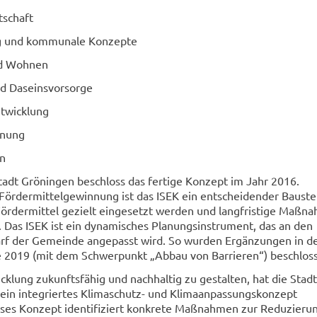
tschaft
ng und kommunale Konzepte
d Wohnen
nd Daseinsvorsorge
ntwicklung
nung
on
tadt Gröningen beschloss das fertige Konzept im Jahr 2016.
Fördermittelgewinnung ist das ISEK ein entscheidender Baustei
s Fördermittel gezielt eingesetzt werden und langfristige Maßn
. Das ISEK ist ein dynamisches Planungsinstrument, das an den
arf der Gemeinde angepasst wird. So wurden Ergänzungen in d
 2019 (mit dem Schwerpunkt „Abbau von Barrieren“) beschlos
klung zukunftsfähig und nachhaltig zu gestalten, hat die Stadt
in integriertes Klimaschutz- und Klimaanpassungskonzept
eses Konzept identifiziert konkrete Maßnahmen zur Reduzieru