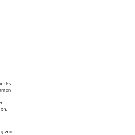
n: Es
ahmen
en
sen.
ng von