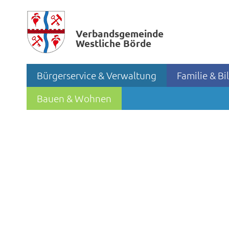
Verbands­gemeinde
Westliche Börde
Bürgerservice & Verwaltung
Familie & B
Bauen & Wohnen