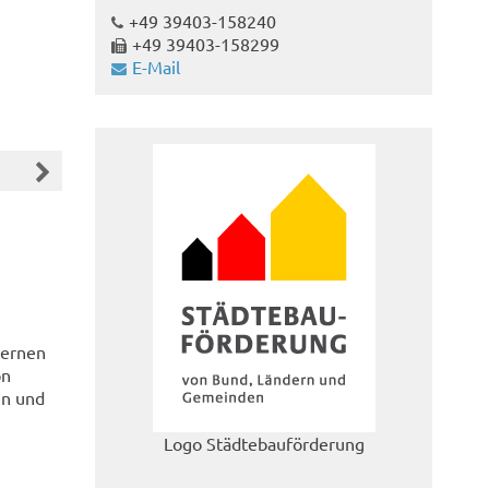
+49 39403-158240
+49 39403-158299
E-Mail
ternen
on
en und
Logo Städtebauförderung