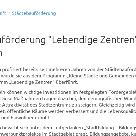
nft
Städtebauförderung
förderung "Lebendige Zentren"
n
 profitiert bereits seit mehreren Jahren von der Städtebauför
 wurde sie aus dem Programm „Kleine Städte und Gemeinden 
amm „Lebendige Zentren“ überführt.
ln können wichtige Investitionen im festgelegten Fördergebie
Diese Maßnahmen tragen dazu bei, den demografischen Wande
 Attraktivität des Stadtzentrums zu steigern. Gleichzeitig wird
et, öffentliche Räume werden verbessert und die Lebensqualitä
 und Einwohner erhöht.
 bewirbt sich unter dem Leitgedanken „Stadtbildung – Bildungs
chwerpunktprojekte im Stadtgebiet prägt. Bildungsangebote, ku