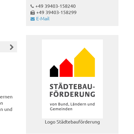
+49 39403-158240
+49 39403-158299
E-Mail
ternen
on
en und
Logo Städtebauförderung