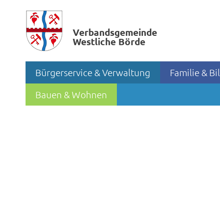
Verbands­gemeinde
Westliche Börde
Bürgerservice & Verwaltung
Familie & B
Bauen & Wohnen