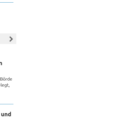
n
 Börde
legt,
 und