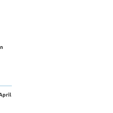
en
April