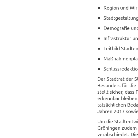
Region und Wir
Stadtgestaltu
Demografie un
Infrastruktur u
Leitbild Stadte
Maßnahmenpla
Schlussredakti
Der Stadtrat der S
Besonders für die 
stellt sicher, das
erkennbar bleiben
tatsächlichen Bed
Jahren 2017 sowie
Um die Stadtentwic
Gröningen zudem e
verabschiedet. Di