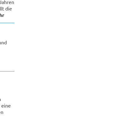
 Jahren
lt die
hr
und
.
n
 eine
en