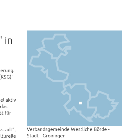
 in
derung.
(KSG)“
t
l aktiv
 das
t für
Verbandsgemeinde Westliche Börde -
stadt“,
Stadt - Gröningen
lturelle