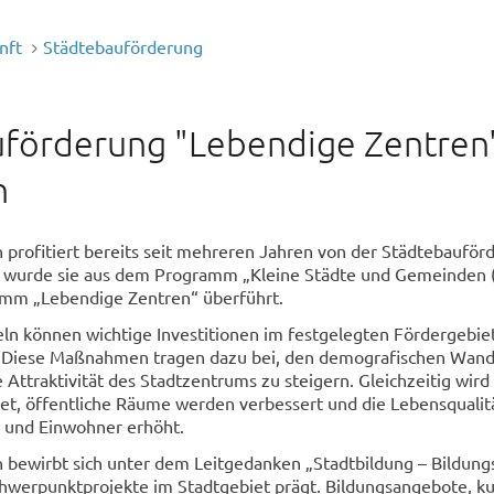
nft
Städtebauförderung
förderung "Lebendige Zentren"
n
 profitiert bereits seit mehreren Jahren von der Städtebauför
 wurde sie aus dem Programm „Kleine Städte und Gemeinden 
amm „Lebendige Zentren“ überführt.
ln können wichtige Investitionen im festgelegten Fördergebie
Diese Maßnahmen tragen dazu bei, den demografischen Wande
 Attraktivität des Stadtzentrums zu steigern. Gleichzeitig wird
et, öffentliche Räume werden verbessert und die Lebensqualitä
 und Einwohner erhöht.
 bewirbt sich unter dem Leitgedanken „Stadtbildung – Bildungs
chwerpunktprojekte im Stadtgebiet prägt. Bildungsangebote, ku