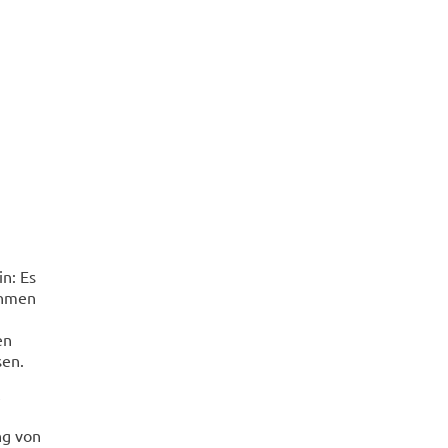
n: Es
ahmen
en
sen.
ng von