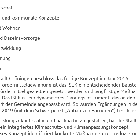
tschaft
ng und kommunale Konzepte
d Wohnen
nd Daseinsvorsorge
ntwicklung
nung
on
tadt Gröningen beschloss das fertige Konzept im Jahr 2016.
Fördermittelgewinnung ist das ISEK ein entscheidender Baustei
s Fördermittel gezielt eingesetzt werden und langfristige Maßn
. Das ISEK ist ein dynamisches Planungsinstrument, das an den
arf der Gemeinde angepasst wird. So wurden Ergänzungen in d
 2019 (mit dem Schwerpunkt „Abbau von Barrieren“) beschlos
klung zukunftsfähig und nachhaltig zu gestalten, hat die Stadt
in integriertes Klimaschutz- und Klimaanpassungskonzept
eses Konzept identifiziert konkrete Maßnahmen zur Reduzieru