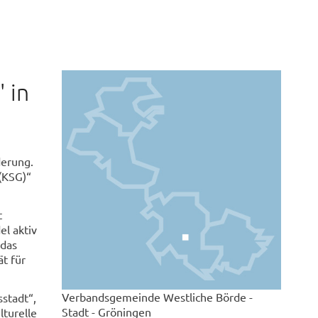
 in
derung.
(KSG)“
t
l aktiv
 das
t für
Verbandsgemeinde Westliche Börde -
stadt“,
Stadt - Gröningen
lturelle