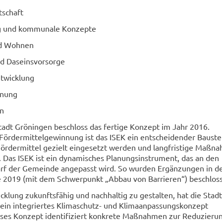
tschaft
ng und kommunale Konzepte
d Wohnen
nd Daseinsvorsorge
ntwicklung
nung
on
tadt Gröningen beschloss das fertige Konzept im Jahr 2016.
Fördermittelgewinnung ist das ISEK ein entscheidender Baustei
s Fördermittel gezielt eingesetzt werden und langfristige Maßn
. Das ISEK ist ein dynamisches Planungsinstrument, das an den
arf der Gemeinde angepasst wird. So wurden Ergänzungen in d
 2019 (mit dem Schwerpunkt „Abbau von Barrieren“) beschlos
klung zukunftsfähig und nachhaltig zu gestalten, hat die Stadt
in integriertes Klimaschutz- und Klimaanpassungskonzept
eses Konzept identifiziert konkrete Maßnahmen zur Reduzieru