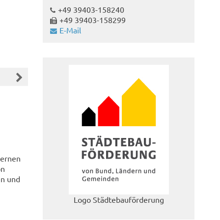
+49 39403-158240
+49 39403-158299
E-Mail
ternen
on
en und
Logo Städtebauförderung