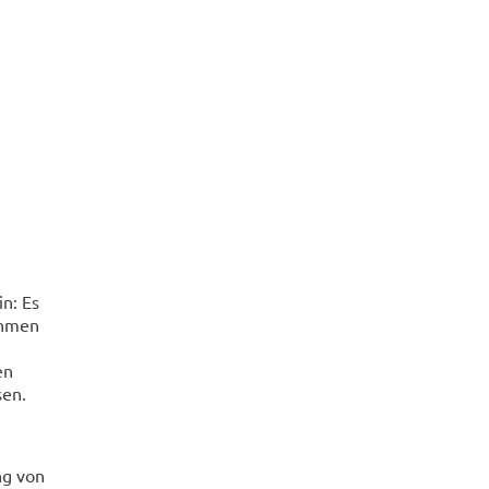
n: Es
ahmen
en
sen.
ng von