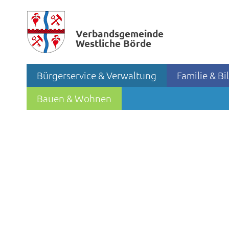
Verbands­gemeinde
Westliche Börde
Bürgerservice & Verwaltung
Familie & B
Bauen & Wohnen