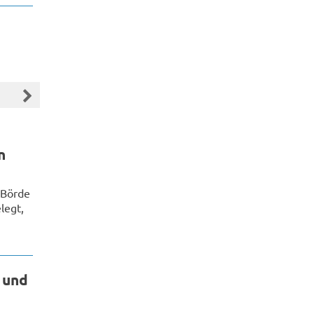
n
 Börde
legt,
 und