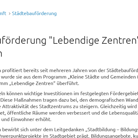
nft
Städtebauförderung
förderung "Lebendige Zentren"
n
 profitiert bereits seit mehreren Jahren von der Städtebauför
 wurde sie aus dem Programm „Kleine Städte und Gemeinden 
amm „Lebendige Zentren“ überführt.
ln können wichtige Investitionen im festgelegten Fördergebie
Diese Maßnahmen tragen dazu bei, den demografischen Wande
 Attraktivität des Stadtzentrums zu steigern. Gleichzeitig wird
et, öffentliche Räume werden verbessert und die Lebensqualitä
 und Einwohner erhöht.
 bewirbt sich unter dem Leitgedanken „Stadtbildung – Bildungs
chwerpunktprojekte im Stadtgebiet prägt. Bildungsangebote, ku