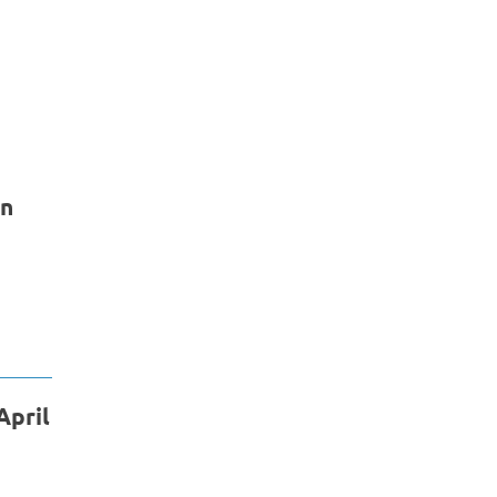
en
April