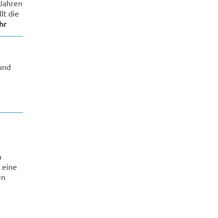
 Jahren
lt die
hr
und
.
n
 eine
en