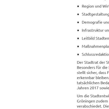
Region und Wir
Stadtgestaltu
Demografie un
Infrastruktur u
Leitbild Stadte
Maßnahmenpla
Schlussredakti
Der Stadtrat der S
Besonders für die 
stellt sicher, das
erkennbar bleiben
tatsächlichen Bed
Jahren 2017 sowie
Um die Stadtentwic
Gröningen zudem e
verabschiedet. Di