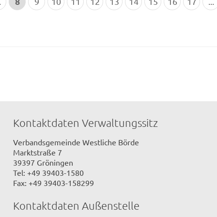
8
.
9
10
11
12
13
14
15
16
17
...
Kontaktdaten Verwaltungssitz
Verbandsgemeinde Westliche Börde
Marktstraße 7
39397 Gröningen
Tel: +49 39403-1580
Fax: +49 39403-158299
Kontaktdaten Außenstelle