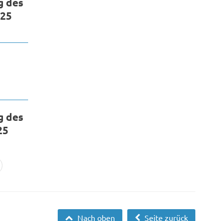
g des
025
g des
25
Nach oben
Seite zurück