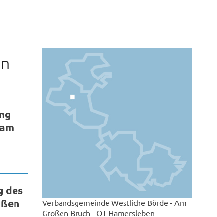
en
ung
 am
g des
oßen
Verbandsgemeinde Westliche Börde - Am
Großen Bruch - OT Hamersleben