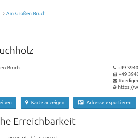
n
Am Großen Bruch
uchholz
en Bruch
+49 394
+49 394
Ruedige
https://
reiben
Karte anzeigen
Adresse exportieren
che Erreichbarkeit