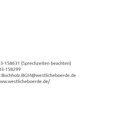
03-158631
(Sprechzeiten beachten)
03-158299
r.Buchholz.BGM@westlicheboerde.de
www.westlicheboerde.de/