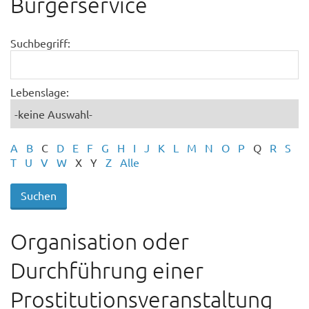
Bürgerservice
Suchbegriff:
Lebenslage:
A
B
C
D
E
F
G
H
I
J
K
L
M
N
O
P
Q
R
S
T
U
V
W
X
Y
Z
Alle
Organisation oder
Durchführung einer
Prostitutionsveranstaltung