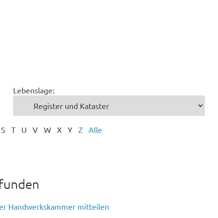
Lebenslage:
S
T
U
V
W
X
Y
Z
Alle
efunden
der Handwerkskammer mitteilen