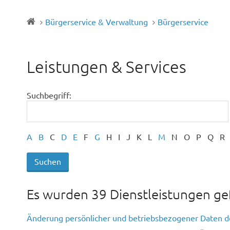
Bürgerservice & Verwaltung
Bürgerservice
Leistungen & Services
Suchbegriff:
A
B
C
D
E
F
G
H
I
J
K
L
M
N
O
P
Q
R
Es wurden 39 Dienstleistungen g
Änderung persönlicher und betriebsbezogener Daten 