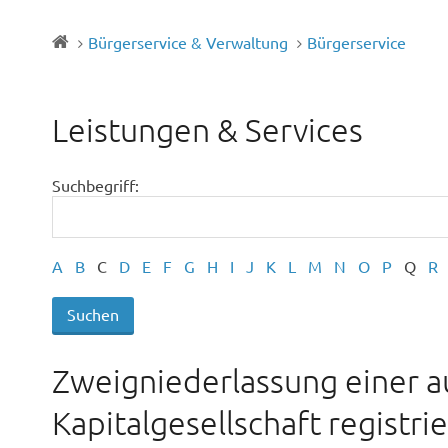
Bürgerservice & Verwaltung
Bürgerservice
Leistungen & Services
Suchbegriff:
A
B
C
D
E
F
G
H
I
J
K
L
M
N
O
P
Q
R
Zweigniederlassung einer a
Kapitalgesellschaft registri