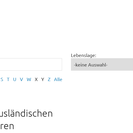
Lebenslage:
S
T
U
V
W
X
Y
Z
Alle
usländischen
eren