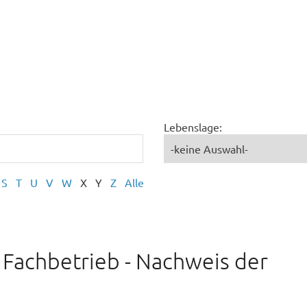
Lebenslage:
S
T
U
V
W
X
Y
Z
Alle
Fachbetrieb - Nachweis der