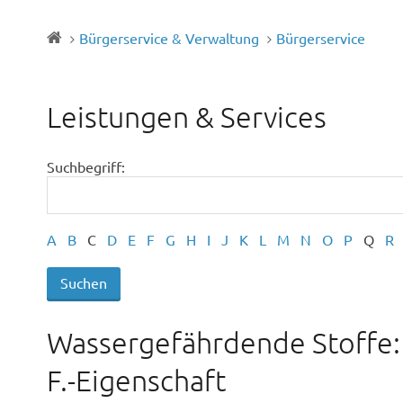
Bürgerservice & Verwaltung
Bürgerservice
Leistungen & Services
Suchbegriff:
A
B
C
D
E
F
G
H
I
J
K
L
M
N
O
P
Q
R
Wassergefährdende Stoffe: 
F.-Eigenschaft