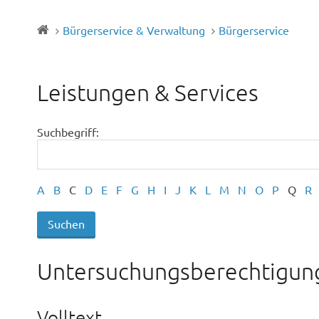
Bürgerservice & Verwaltung
Bürgerservice
Leistungen & Services
Suchbegriff:
A
B
C
D
E
F
G
H
I
J
K
L
M
N
O
P
Q
R
Untersuchungsberechtigun
Volltext