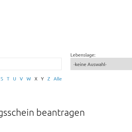
Lebenslage:
S
T
U
V
W
X
Y
Z
Alle
gsschein beantragen