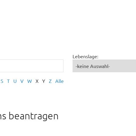
Lebenslage:
S
T
U
V
W
X
Y
Z
Alle
ms beantragen