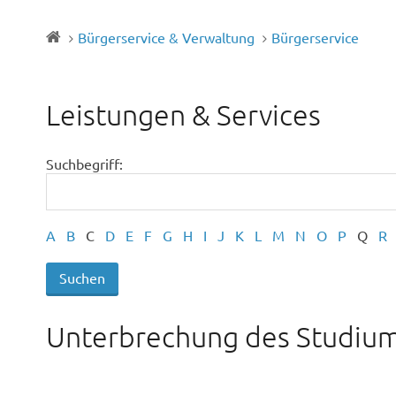
Bürgerservice & Verwaltung
Bürgerservice
Leistungen & Services
Suchbegriff:
A
B
C
D
E
F
G
H
I
J
K
L
M
N
O
P
Q
R
Unterbrechung des Studiu