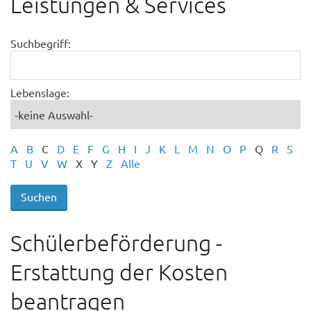
Leistungen & Services
Suchbegriff:
Lebenslage:
A
B
C
D
E
F
G
H
I
J
K
L
M
N
O
P
Q
R
S
T
U
V
W
X
Y
Z
Alle
Schülerbeförderung -
Erstattung der Kosten
beantragen