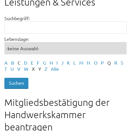
Leistungen & Services
Suchbegriff:
Lebenslage:
A
B
C
D
E
F
G
H
I
J
K
L
M
N
O
P
Q
R
S
T
U
V
W
X
Y
Z
Alle
Mitgliedsbestätigung der
Handwerkskammer
beantragen