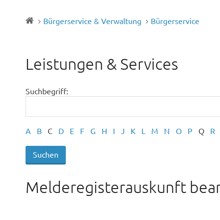
Bürgerservice & Verwaltung
Bürgerservice
Leistungen & Services
Suchbegriff:
A
B
C
D
E
F
G
H
I
J
K
L
M
N
O
P
Q
R
Melderegisterauskunft bea