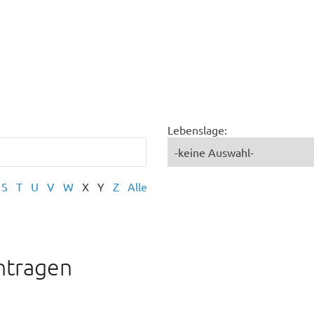
Lebenslage:
S
T
U
V
W
X
Y
Z
Alle
ntragen