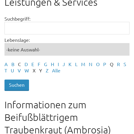
Leistungen & Services
Suchbegriff:
Lebenslage:
A
B
C
D
E
F
G
H
I
J
K
L
M
N
O
P
Q
R
S
T
U
V
W
X
Y
Z
Alle
Informationen zum
Beifußblättrigem
Traubenkraut (Ambrosia)