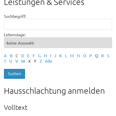
Leistungen & Services
Suchbegriff:
Lebenslage:
A
B
C
D
E
F
G
H
I
J
K
L
M
N
O
P
Q
R
S
T
U
V
W
X
Y
Z
Alle
Hausschlachtung anmelden
Volltext