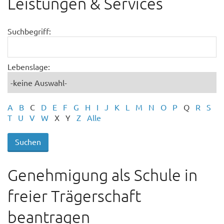
Leistungen & Services
Suchbegriff:
Lebenslage:
A
B
C
D
E
F
G
H
I
J
K
L
M
N
O
P
Q
R
S
T
U
V
W
X
Y
Z
Alle
Genehmigung als Schule in
freier Trägerschaft
beantragen