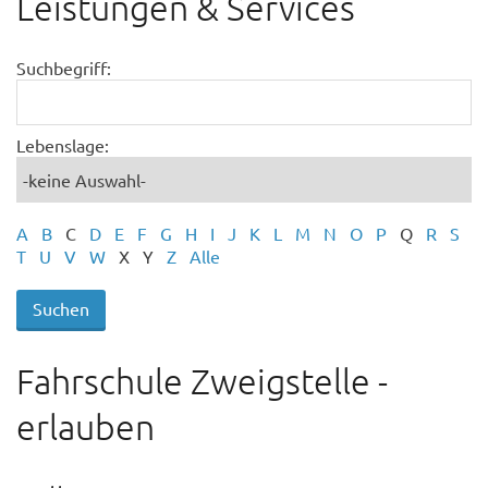
Leistungen & Services
Suchbegriff:
Lebenslage:
A
B
C
D
E
F
G
H
I
J
K
L
M
N
O
P
Q
R
S
T
U
V
W
X
Y
Z
Alle
Fahrschule Zweigstelle -
erlauben