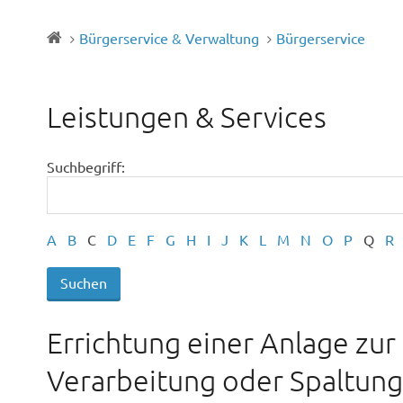
Bürgerservice & Verwaltung
Bürgerservice
Leistungen & Services
Suchbegriff:
A
B
C
D
E
F
G
H
I
J
K
L
M
N
O
P
Q
R
Errichtung einer Anlage zur
Verarbeitung oder Spaltun