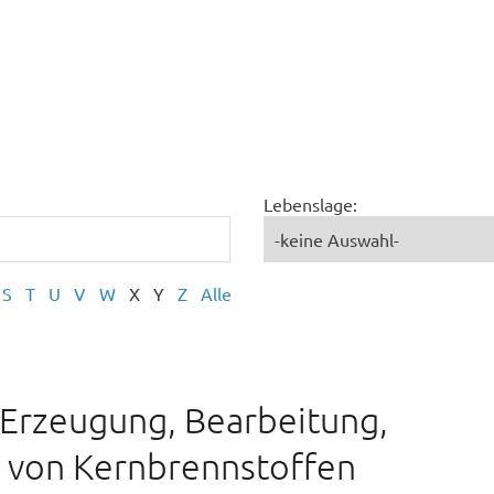
Lebenslage:
S
T
U
V
W
X
Y
Z
Alle
 Erzeugung, Bearbeitung,
g von Kernbrennstoffen