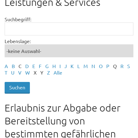
Leistungen & Services
Suchbegriff:
Lebenslage:
A
B
C
D
E
F
G
H
I
J
K
L
M
N
O
P
Q
R
S
T
U
V
W
X
Y
Z
Alle
Erlaubnis zur Abgabe oder
Bereitstellung von
bestimmten gefährlichen