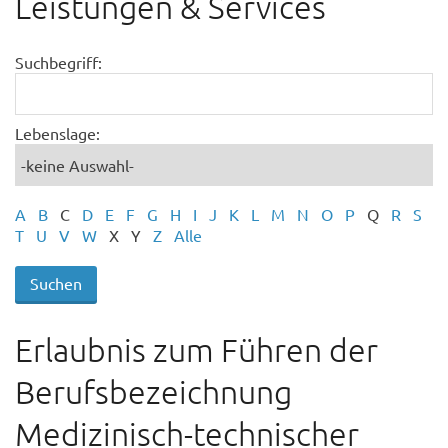
Leistungen & Services
Suchbegriff:
Lebenslage:
A
B
C
D
E
F
G
H
I
J
K
L
M
N
O
P
Q
R
S
T
U
V
W
X
Y
Z
Alle
Erlaubnis zum Führen der
Berufsbezeichnung
Medizinisch-technischer