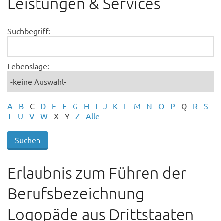
Leistungen & Services
Suchbegriff:
Lebenslage:
A
B
C
D
E
F
G
H
I
J
K
L
M
N
O
P
Q
R
S
T
U
V
W
X
Y
Z
Alle
Erlaubnis zum Führen der
Berufsbezeichnung
Logopäde aus Drittstaaten