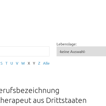
Lebenslage:
S
T
U
V
W
X
Y
Z
Alle
Berufsbezeichnung
herapeut aus Drittstaaten