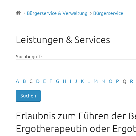
Bürgerservice & Verwaltung
Bürgerservice
Leistungen & Services
Suchbegriff:
A
B
C
D
E
F
G
H
I
J
K
L
M
N
O
P
Q
R
Erlaubnis zum Führen der 
Ergotherapeutin oder Ergot