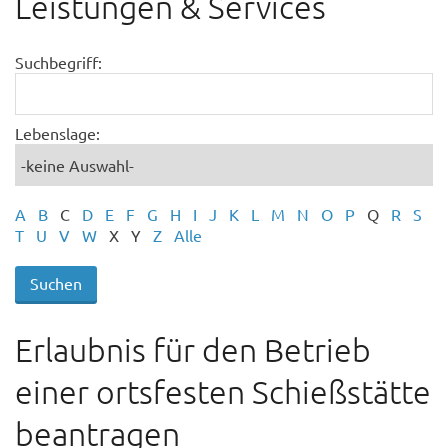
Leistungen & Services
Suchbegriff:
Lebenslage:
A
B
C
D
E
F
G
H
I
J
K
L
M
N
O
P
Q
R
S
T
U
V
W
X
Y
Z
Alle
Erlaubnis für den Betrieb
einer ortsfesten Schießstätte
beantragen