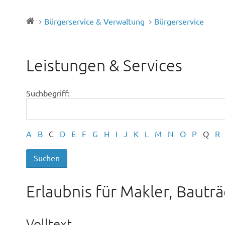
Bürgerservice & Verwaltung
Bürgerservice
Leistungen & Services
Suchbegriff:
A
B
C
D
E
F
G
H
I
J
K
L
M
N
O
P
Q
R
Erlaubnis für Makler, Baut
Volltext