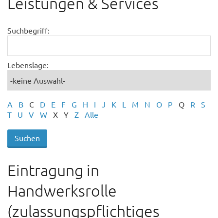
Leistungen & Services
Suchbegriff:
Lebenslage:
A
B
C
D
E
F
G
H
I
J
K
L
M
N
O
P
Q
R
S
T
U
V
W
X
Y
Z
Alle
Eintragung in
Handwerksrolle
(zulassungspflichtiges