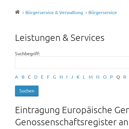
Bürgerservice & Verwaltung
Bürgerservice
Leistungen & Services
Suchbegriff:
A
B
C
D
E
F
G
H
I
J
K
L
M
N
O
P
Q
R
Eintragung Europäische Gen
Genossenschaftsregister a