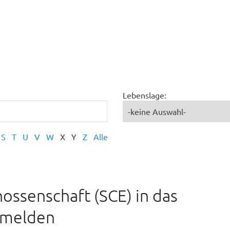
Lebenslage:
S
T
U
V
W
X
Y
Z
Alle
ossenschaft (SCE) in das
nmelden