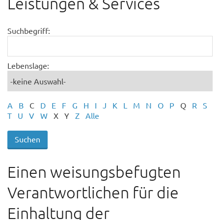
Leistungen & Services
Suchbegriff:
Lebenslage:
A
B
C
D
E
F
G
H
I
J
K
L
M
N
O
P
Q
R
S
T
U
V
W
X
Y
Z
Alle
Einen weisungsbefugten
Verantwortlichen für die
Einhaltung der