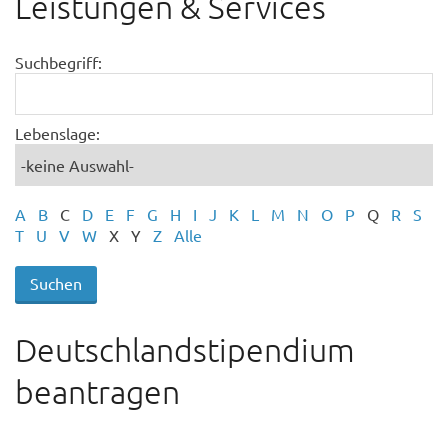
Leistungen & Services
Suchbegriff:
Lebenslage:
A
B
C
D
E
F
G
H
I
J
K
L
M
N
O
P
Q
R
S
T
U
V
W
X
Y
Z
Alle
Deutschlandstipendium
beantragen