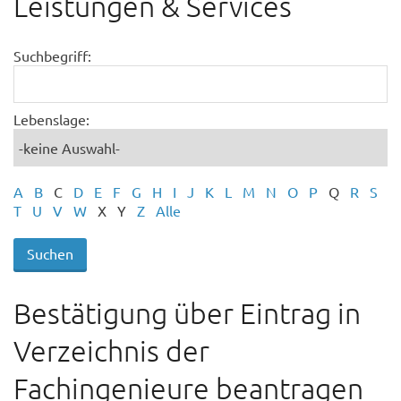
Leistungen & Services
Suchbegriff:
Lebenslage:
A
B
C
D
E
F
G
H
I
J
K
L
M
N
O
P
Q
R
S
T
U
V
W
X
Y
Z
Alle
Bestätigung über Eintrag in
Verzeichnis der
Fachingenieure beantragen