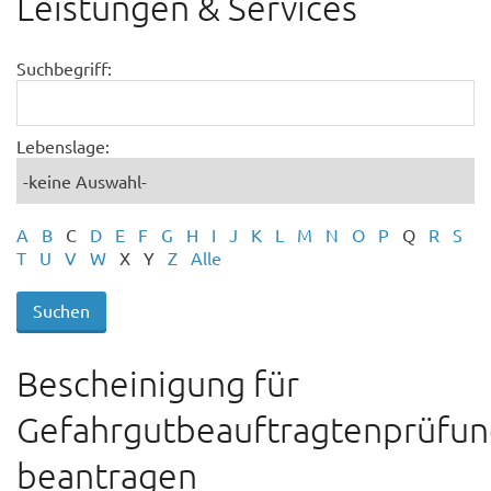
Leistungen & Services
Suchbegriff:
Lebenslage:
A
B
C
D
E
F
G
H
I
J
K
L
M
N
O
P
Q
R
S
T
U
V
W
X
Y
Z
Alle
Bescheinigung für
Gefahrgutbeauftragtenprüfun
beantragen