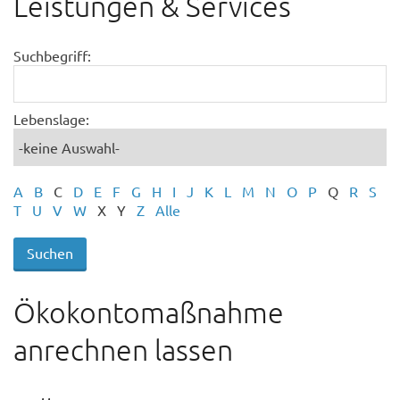
Leistungen & Services
Suchbegriff:
Lebenslage:
A
B
C
D
E
F
G
H
I
J
K
L
M
N
O
P
Q
R
S
T
U
V
W
X
Y
Z
Alle
Ökokontomaßnahme
anrechnen lassen