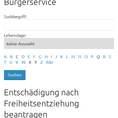
Bürgerservice
Suchbegriff:
Lebenslage:
A
B
C
D
E
F
G
H
I
J
K
L
M
N
O
P
Q
R
S
T
U
V
W
X
Y
Z
Alle
Entschädigung nach
Freiheitsentziehung
beantragen