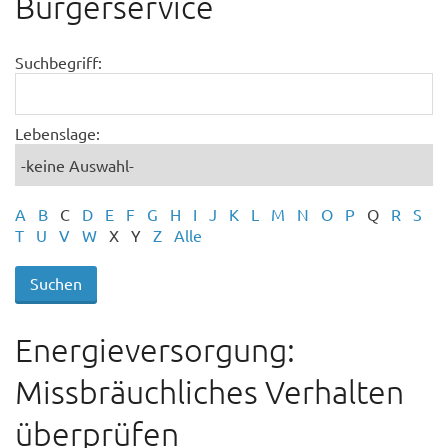
Bürgerservice
Suchbegriff:
Lebenslage:
A
B
C
D
E
F
G
H
I
J
K
L
M
N
O
P
Q
R
S
T
U
V
W
X
Y
Z
Alle
Energieversorgung:
Missbräuchliches Verhalten
überprüfen